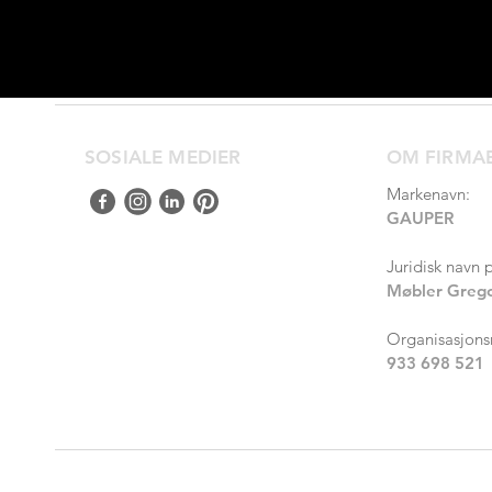
SOSIALE MEDIER
OM FIRMA
Markenavn:
GAUPER
Juridisk navn 
Møbler Grego
Organisasjon
933 698 521