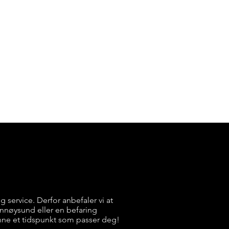
ig service. Derfor anbefaler vi at
rønnøysund eller en befaring
nne et tidspunkt som passer deg!