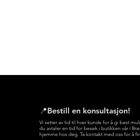
📍Bestill en konsultasjon!
Vi setter av tid til hver kunde for å gi best mul
du avtaler en tid for besøk i butikken vår i B
hjemme hos deg. Ta kontakt med oss for å fi