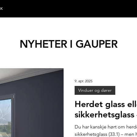
KK
NYHETER I GAUPER
9. apr. 2025
Vinduer og dører
Herdet glass ell
sikkerhetsglass
Du har kanskje hørt om herdet glass
sikkerhetsglass (33.1) – men hva betyr det egentlig, og hvilket