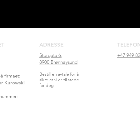
ET
ADRESSE
TELEFO
Storgata 6,
+47 949 82
8900 Brønnøysund
Bestill en avtale for å
på firmaet:
sikre at vi er til stede
r Kurowski
for deg
snummer: