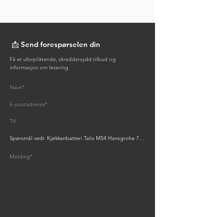
📩 Send forespørselen din
Få et uforpliktende, skreddersydd tilbud og
informasjon om levering