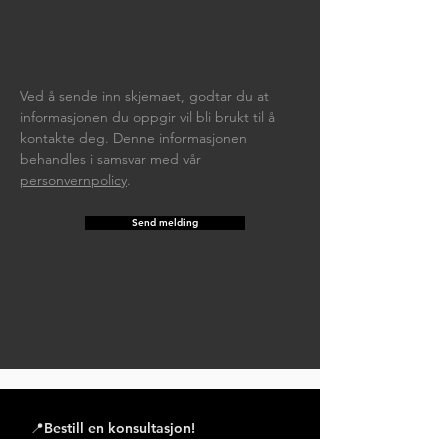
Ved å sende inn skjemaet, godtar du at
informasjonen du oppgir vil bli brukt til å
kontakte deg. Denne informasjonen
behandles i samsvar med vår
personvernpolicy
.
Send melding
📍Bestill en konsultasjon!