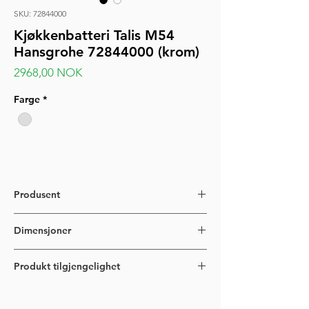
SKU: 72844000
Kjøkkenbatteri Talis M54
Hansgrohe 72844000 (krom)
Pris
2968,00 NOK
Farge
*
Produsent
Hansgrohe
Dimensjoner
339 mm høy
Produkt tilgjengelighet
Produktet er tilgjengelig på forespørsel.
Leveringstid ca. 4 uker.