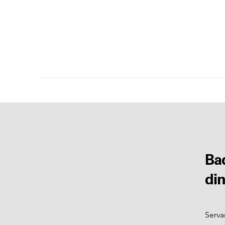
B
a
d
i
Serva