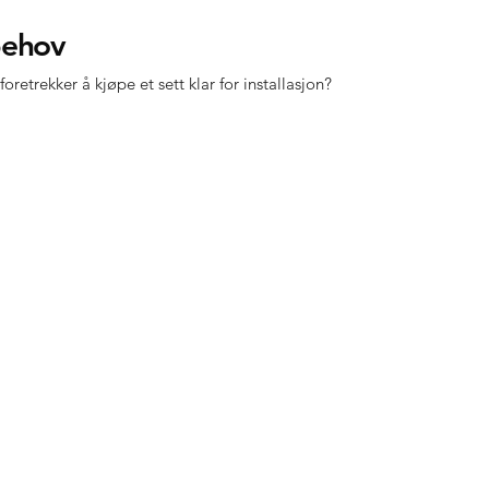
b
e
h
ov
oretrekker å kjøpe et sett klar for installasjon?