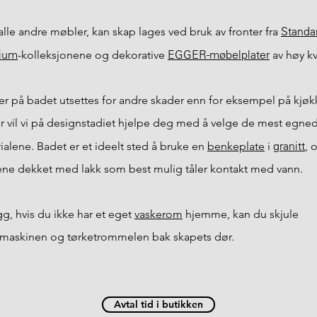
Standa
lle andre møbler, kan skap lages ved bruk av fronter fra
ium
EGGER-møbelplater
-kolleksjonene og dekorative
av høy kva
r på badet utsettes for andre skader enn for eksempel på kjøk
r vil vi på designstadiet hjelpe deg med å velge de mest egne
granitt
ialene. Badet er et ideelt sted å bruke en
benkeplate
i
, 
ene dekket med lakk som best mulig tåler kontakt med vann.
egg, hvis du ikke har et eget
vaskerom
hjemme, kan du skjule
maskinen og tørketrommelen bak skapets dør.
Avtal tid i butikken