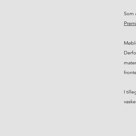
Som a
Prem
Møble
Derfo
mater
front
I till
vaske