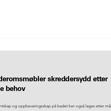
de
r
o
m
smø
b
ler
skre
d
d
e
r
s
yd
d
etter
n
e
b
e
h
o
v
ntskap og oppbevaringsskap på badet kan også lages etter mål