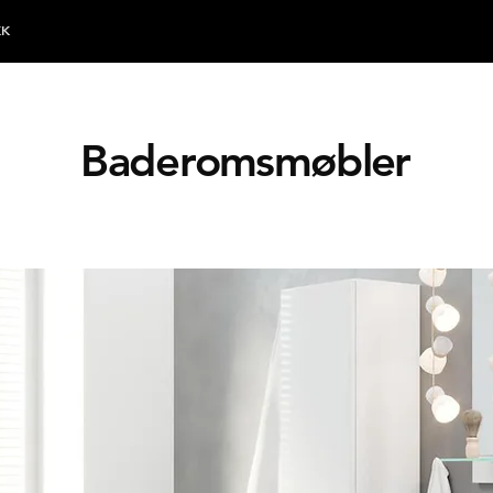
KK
Ba
d
e
r
o
m
smø
ble
r