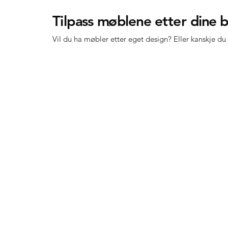
Ti
l
pa
s
s
m
ø
b
l
en
e
etter
d
i
ne
Vil du ha møbler etter eget design? Eller kanskje du f