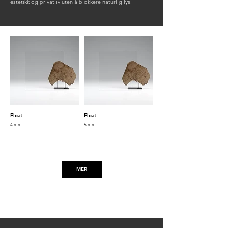
estetikk og privatliv uten å blokkere naturlig lys.
Float
Float
4 mm
6 mm
MER