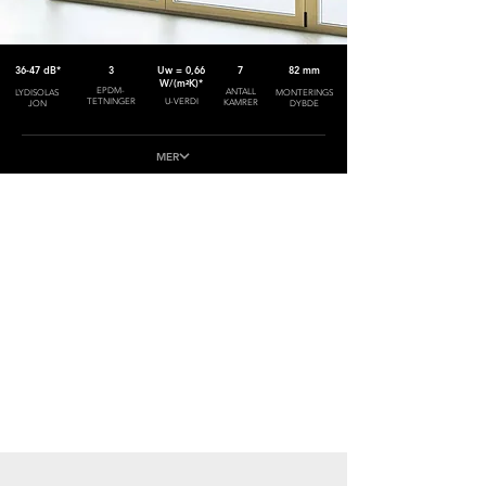
36-47 dB*
3
Uw = 0,66
7
82 mm
W/(m²K)*
EPDM-
ANTALL
LYDISOLAS
MONTERINGS
TETNINGER
U-VERDI
KAMRER
JON
DYBDE
MER