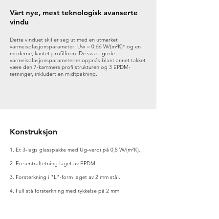
Vårt nye, mest teknologisk avanserte
vindu
Dette vinduet skiller seg ut med en utmerket
varmeisolasjonsparameter: Uw = 0,66 W/(m²K)* og en
moderne, kantet profilform. De svært gode
varmeisolasjonsparameterne oppnås blant annet takket
være den 7-kammers profilstrukturen og 3 EPDM-
tetninger, inkludert en midtpakning.
Konstruksjon
1. Et 3-lags glasspakke med Ug-verdi på 0,5 W/(m²K).
2. En sentraltetning laget av EPDM.
3. Forsterkning i "L"-form laget av 2 mm stål.
4. Full stålforsterkning med tykkelse på 2 mm.