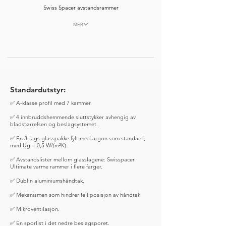
Swiss Spacer avstandsrammer
MER
Standardutstyr:
✅ A-klasse profil med 7 kammer.
✅ 4 innbruddshemmende sluttstykker avhengig av
bladstørrelsen og beslagsystemet.
✅ En 3-lags glasspakke fylt med argon som standard,
med Ug = 0,5 W/(m²K).
✅ Avstandslister mellom glasslagene: Swisspacer
Ultimate varme rammer i flere farger.
✅ Dublin aluminiumshåndtak.
✅ Mekanismen som hindrer feil posisjon av håndtak.
✅ Mikroventilasjon.
✅ En sporlist i det nedre beslagsporet.