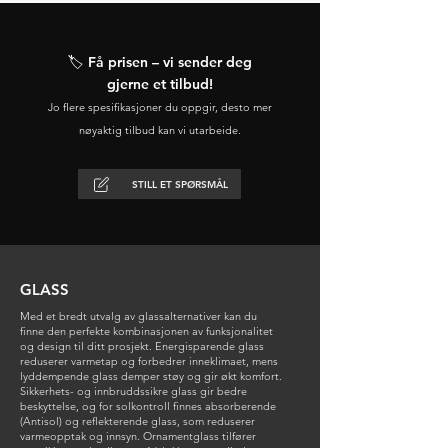
🏷️ Få prisen – vi sender deg
gjerne et tilbud!
Jo flere spesifikasjoner du oppgir, desto mer
nøyaktig tilbud kan vi utarbeide.
STILL ET SPØRSMÅL
GLASS
Med et bredt utvalg av glassalternativer kan du
finne den perfekte kombinasjonen av funksjonalitet
og design til ditt prosjekt. Energisparende glass
reduserer varmetap og forbedrer inneklimaet, mens
lyddempende glass demper støy og gir økt komfort.
Sikkerhets- og innbruddssikre glass gir bedre
beskyttelse, og for solkontroll finnes absorberende
(Antisol) og reflekterende glass, som reduserer
varmeopptak og innsyn. Ornamentglass tilfører