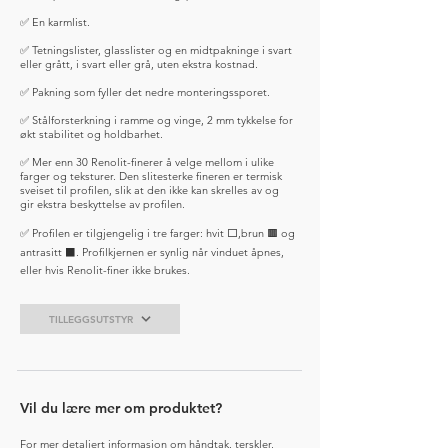
✅ En karmlist.
✅ Tetningslister, glasslister og en midtpakninge i svart
eller grått, i svart eller grå, uten ekstra kostnad.
✅ Pakning som fyller det nedre monteringssporet.
✅ Stålforsterkning i ramme og vinge, 2 mm tykkelse for
økt stabilitet og holdbarhet.
✅ Mer enn 30 Renolit-finerer å velge mellom i ulike
farger og teksturer. Den slitesterke fineren er termisk
sveiset til profilen, slik at den ikke kan skrelles av og
gir ekstra beskyttelse av profilen.
✅ Profilen er tilgjengelig i tre farger: hvit ⬜️,brun 🟫 og
antrasitt ⬛️. Profilkjernen er synlig når vinduet åpnes,
eller hvis Renolit-finer ikke brukes.
TILLEGGSUTSTYR
Vil du lære mer om produktet?
For mer detaljert informasjon om håndtak, terskler,