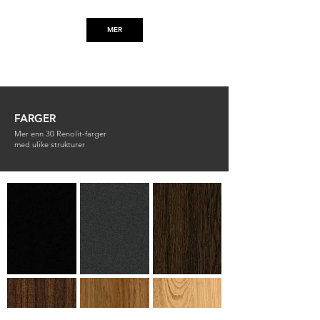
MER
Antisol Grå
Antisol Brun
4 mm
6 mm
FARGER
Mer enn 30 Renolit-farger
med ulike strukturer
Antisol Brun
Stopsol Brun
4 mm
6 mm