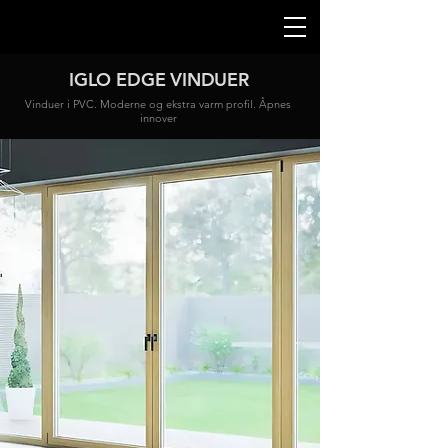
IGLO EDGE VINDUER
Vinduer i PVC. Moderne og ekstra varm profil. Åpnes
innover