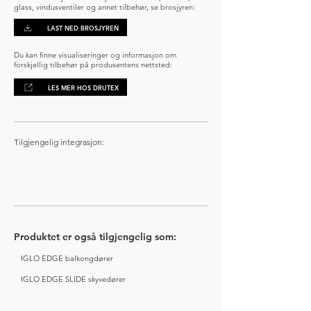
glass, vindusventiler og annet tilbehør, se brosjyren:
LAST NED BROSJYREN
Du kan finne visualiseringer og informasjon om
forskjellig tilbehør på produsentens nettsted:
LES MER HOS DRUTEX
Tilgjengelig integrasjon:
Produktet er også tilgjengelig som:
IGLO EDGE balkongdører
IGLO EDGE SLIDE skyvedører