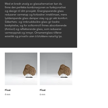
Med et bredt utvalg av glassalternativer kan du
finne den perfekte kombinasjonen av funksjonalitet
og design til ditt prosjekt. Energisparende glass
reduserer varmetap og forbedrer inneklimaet, mens
lyddempende glass demper støy og gir økt komfort.
Sikkerhets- og innbruddssikre glass gir bedre
beskyttelse, og for solkontroll finnes absorberende
(Antisol) og reflekterende glass, som reduserer
varmeopptak og innsyn. Ornamentglass tilfører
Eksemple 1
Eksemple 2
estetikk og privatliv uten å blokkere naturlig lys.
TEXAS INOX (L)(R)
HAWAII INOX 1
Float
Float
4 mm
6 mm
Eksemple 4
Eksemple 5