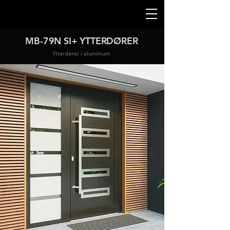
MB-79N SI+ YTTERDØRER
Ytterdører i aluminium