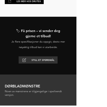
LES MER HOS DRUTEX
🏷️ Få prisen – vi sender deg
gjerne et tilbud!
Jo flere spesifikasjoner du oppgir, desto mer
nøyaktig tilbud kan vi utarbeide.
STILL ET SPØRSMÅL
DØRBLADMØNSTRE
Noen av mønstrene er tilgjengelige i speilvendt
versjon.