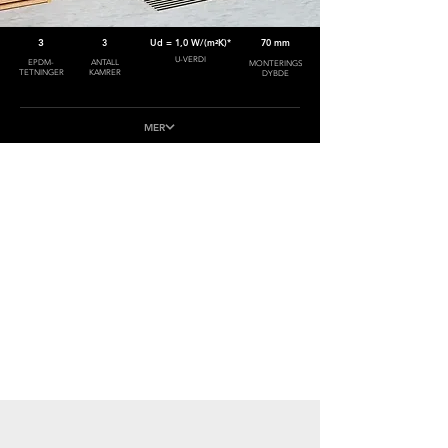
3
3
Ud = 1,0 W/(m²K)*
70 mm
U-VERDI
EPDM-
ANTALL
MONTERINGS
TETNINGER
KAMRER
DYBDE
MER