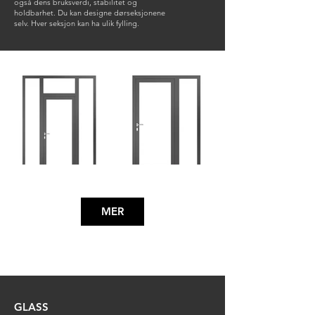
også dens bruksverdi, stabilitet og
holdbarhet. Du kan designe dørseksjonene
selv. Hver seksjon kan ha ulik fylling.
ARIZONA INOX 1
ARIZONA INOX 2
Aluminiumsdør med
Aluminiumsdør med
sidefelter og overlys
sidefelt
MER
ALASKA INOX 2
MONTANA INOX 3 (L)(R)
GLASS