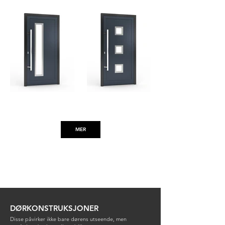
FLORIDA INOX (L)(R)
ALASKA INOX 1
MER
DØRKONSTRUKSJONER
Disse påvirker ikke bare dørens utseende, men