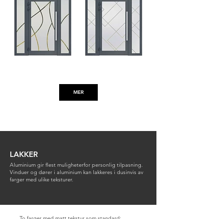
Eksemple 8
Eksemple 9
MER
Antisol Grå
Antisol Brun
HAWAII INOX 2
4 mm
6 mm
LAKKER
Aluminium gir flest muligheterfor personlig tilpasning.
Vinduer og dører i aluminium kan lakkeres i dusinvis av
farger med ulike teksturer.
To farger med matt tekstur som standard: