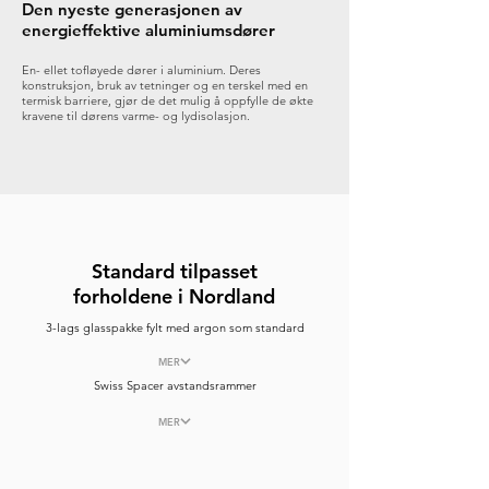
Den nyeste generasjonen av
energieffektive aluminiumsdører
En- ellet tofløyede dører i aluminium. Deres
konstruksjon, bruk av tetninger og en terskel med en
termisk barriere, gjør de det mulig å oppfylle de økte
kravene til dørens varme- og lydisolasjon.
Standard tilpasset
forholdene i Nordland
3-lags glasspakke fylt med argon som standard
MER
Swiss Spacer avstandsrammer
MER