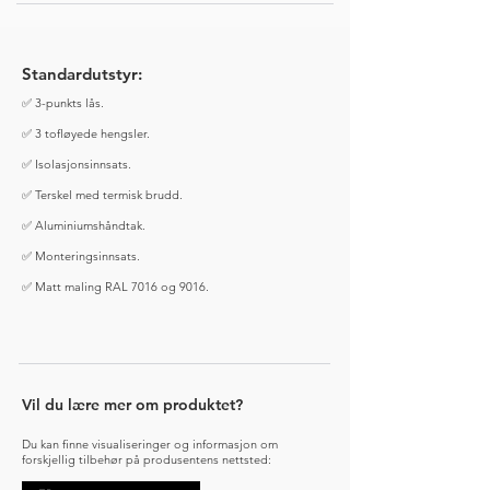
Standardutstyr:
✅ 3-punkts lås.
✅ 3 tofløyede hengsler.
✅ Isolasjonsinnsats.
✅ Terskel med termisk brudd.
✅ Aluminiumshåndtak.
✅ Monteringsinnsats.
✅ Matt maling RAL 7016 og 9016.
Vil du lære mer om produktet?
Du kan finne visualiseringer og informasjon om
forskjellig tilbehør på produsentens nettsted: