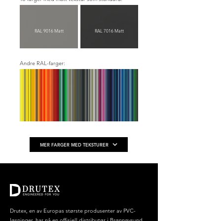
Eksemple 10
Eksemple 11
Antisol Brun
Stopsol Brun
4 mm
6 mm
RAL 9016 Matt
RAL 7016 Matt
CALIFORNIA INOX 2 (L)(R)
HAWAII INOX 3
(C)
Andre RAL-farger:
Mirastar
Safety
MER FARGER MED TEKSTURER
33.1 mm
Eksemple 12
Eksemple 13
PENNSYLVANIA INOX 1
Drutex, en av Europas største produsenter av PVC-
løsninger, har nå en offisiell distributør i Brønnøysund