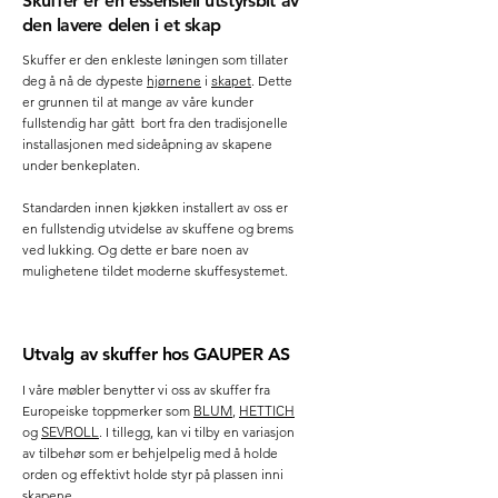
S
k
u
f
fer
er
en
e
s
s
e
nsi
el
l
u
ts
t
y
rs
b
it
a
v
d
en
lave
re
d
elen
i
et
s
k
a
p
Skuffer er den enkleste løningen som tillater
hjørnene
skapet
deg å nå de dypeste
i
. Dette
er grunnen til at mange av våre kunder
fullstendig har gått bort fra den tradisjonelle
installasjonen med sideåpning av skapene
under benkeplaten.
Standarden innen kjøkken installert av oss er
en fullstendig utvidelse av skuffene og brems
ved lukking. Og dette er bare noen av
mulighetene tildet moderne skuffesystemet.
U
t
valg
av
s
k
u
f
fer
h
o
s
G
A
UP
ER AS
I våre møbler benytter vi oss av skuffer fra
BLUM
HETTICH
Europeiske toppmerker som
,
SEVROLL
og
. I tillegg, kan vi tilby en variasjon
av tilbehør som er behjelpelig med å holde
orden og effektivt holde styr på plassen inni
skapene.