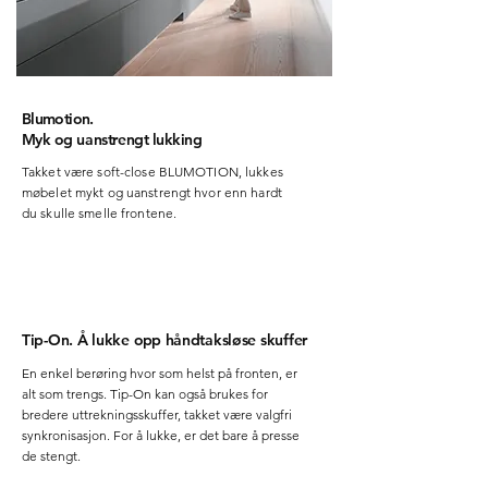
Bl
u
m
o
t
i
o
n
.
M
yk
o
g
uans
t
rengt
l
u
kki
n
g
Takket være soft-close BLUMOTION, lukkes
møbelet mykt og uanstrengt hvor enn hardt
du skulle smelle frontene.
Tip-On. Å lukke
opp
håndtaksløse skuffer
En enkel berøring hvor som helst på fronten, er
alt som trengs. Tip-On kan også brukes for
bredere uttrekningsskuffer, takket være valgfri
synkronisasjon. For å lukke, er det bare å presse
de stengt.