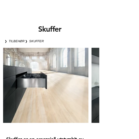
S
k
uf
f
e
r
❯
❯
TILBEHØR
SKUFFER