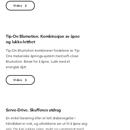
Video
Tip-On
Blumotion
.
K
o
mbinasjon
av å
p
ne
o
g lukke-letthet
Tip-On Blumotion kombinerer fordelene av Tip-
Ons mekaniske åpnings-system med soft-close
Blumotion. Berør for å åpne. Lukk med et
energisk dytt.
Video
S
e
r
vo
-Drive.
Skuf
fe
n
es
u
td
ra
g
En enkel berøring eller et lett drabevegelse i
håndtaket er nok, og uttrekkene ser ut til å åpne seg
selv. De kan lukkes igjen, mykt og uanstrengt med