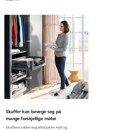
Sku
f
fer
kan
bevege
seg
på
m
ange
f
o
rskjellige
m
åter
Skuffene lukker seg alltid på en myk og