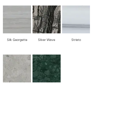
Silk Georgette
Silver Wave
Striato
Thala Grey
Verde Guatemala
📍Bestill en konsultasjon!
Vi setter av tid til hver kunde for å gi best mulig