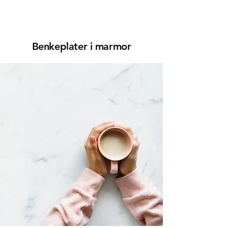
Benkeplater i
m
a
r
m
or