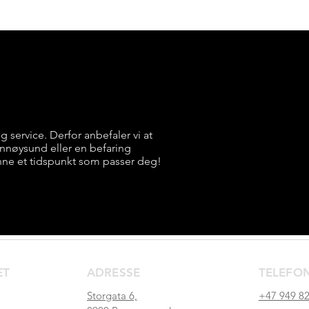
ig service. Derfor anbefaler vi at
rønnøysund eller en befaring
nne et tidspunkt som passer deg!
ET
ADRESSE
TELEFO
Storgata 6,
+47 949 82