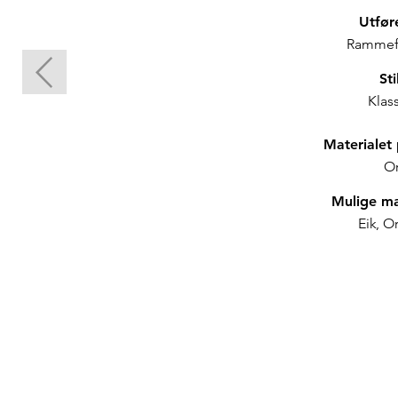
Utfør
Rammef
Sti
Klass
Materialet 
O
Mulige ma
Eik, Or