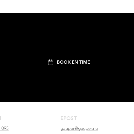
BOOK EN TIME
N
EPOST
 095
gauper@gauper.no