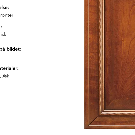
else:
ronter
l:
isk
på bildet:
r
terialer:
, Ask