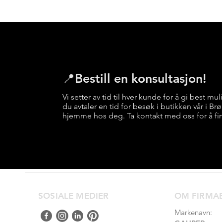
📍Bestill en konsultasjon!
Vi setter av tid til hver kunde for å gi best mul
du avtaler en tid for besøk i butikken vår i B
hjemme hos deg. Ta kontakt med oss for å fi
SOSIALE MEDIER
OM FIRMA
Markenavn: