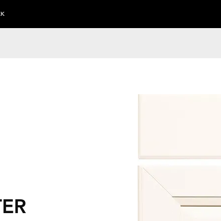
KK
TER