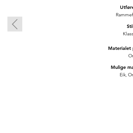
Utfør
Rammef
Sti
Klass
Materialet 
O
Mulige ma
Eik, Or