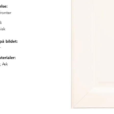
else:
ronter
l:
isk
på bildet:
r
terialer:
, Ask