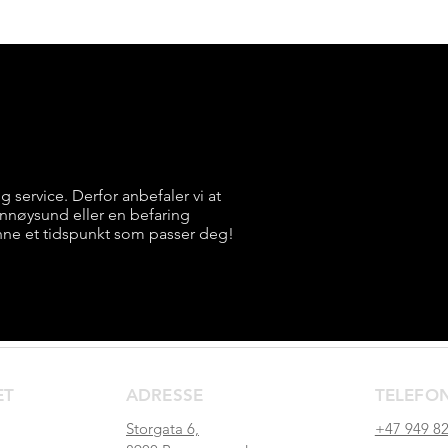
ig service. Derfor anbefaler vi at
rønnøysund eller en befaring
nne et tidspunkt som passer deg!
ET
ADRESSE
TELEFO
Storgata 6,
+47 949 82