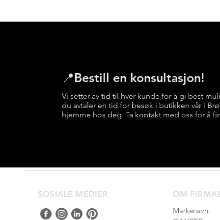
📍Bestill en konsultasjon!
Vi setter av tid til hver kunde for å gi best mul
du avtaler en tid for besøk i butikken vår i B
hjemme hos deg. Ta kontakt med oss for å fi
SOSIALE MEDIER
OM FIRMA
Markenavn: