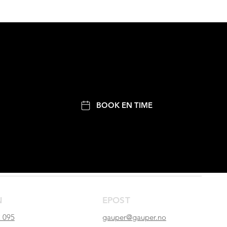
BOOK EN TIME
N
EPOST
 095
gauper@gauper.no