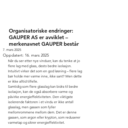
Organisatoriske endringer:
GAUPER AS er avviklet –
merkenavnet GAUPER består
7. mars 2025
Oppdatert:
16. mars 2025
Når du ser etter nye vinduer, kan du tenke at jo 
flere lag med glass, desto bedre isolasjon. 
Intuitivt virker det som en god løsning – flere lag 
bør holde mer varme inne, ikke sant? Men dette 
er ikke alltid tilfelle.
Samtidig som flere glasslag kan bidra til bedre 
isolasjon, kan de også absorbere varme og 
påvirke energieffektiviteten. Den viktigste 
isolerende faktoren i et vindu er ikke antall 
glasslag, men gassen som fyller 
mellomrommene mellom dem. Det er denne 
gassen, som argon eller krypton, som reduserer 
varmetap og sikrer energieffektivitet.