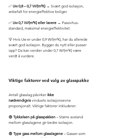
✅ 
Uw 0,8 – 0,7 W/(m²K)
 → Svært god isolasjon, 
anbefalt for energieffektive boliger.
✅ 
Uw 0,7 W/(m²K) eller lavere
 → Passivhus-
standard, maksimal energieffektivitet.
💡 Hvis Uw er under 0,9 W/(m²K), har du allerede 
svært god isolasjon. Bygger du nytt eller pusser 
opp? Da kan verdier under 0,7 W/(m²K) være 
verdt å vurdere.
Viktige faktorer ved valg av glasspakke
Antall glasslag påvirker 
ikke 
nødvendigvis
 vinduets isolasjonsevne 
proporsjonalt. Viktige faktorer inkluderer:
🟢 
Tykkelsen på glasspakken
 – Større avstand 
mellom glasslagene gir bedre isolasjon.
🟢 
Type gass mellom glasslagene
 – Gasser som 