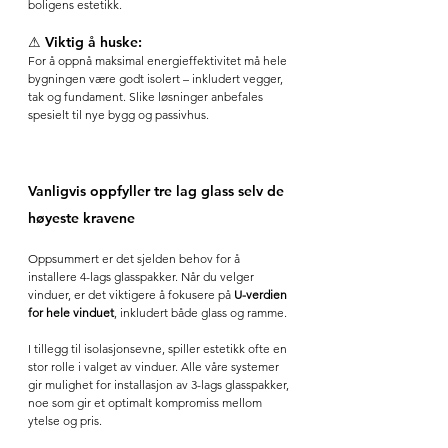
boligens estetikk.
⚠ Viktig å huske: 
For å oppnå maksimal energieffektivitet må hele 
bygningen være godt isolert – inkludert vegger, 
tak og fundament. Slike løsninger anbefales 
spesielt til nye bygg og passivhus.
Vanligvis oppfyller tre lag glass selv de 
høyeste kravene
Oppsummert er det sjelden behov for å 
installere 4-lags glasspakker. Når du velger 
vinduer, er det viktigere å fokusere på 
U-verdien 
for hele vinduet
, inkludert både glass og ramme.
I tillegg til isolasjonsevne, spiller estetikk ofte en 
stor rolle i valget av vinduer. Alle våre systemer 
gir mulighet for installasjon av 3-lags glasspakker, 
noe som gir et optimalt kompromiss mellom 
ytelse og pris.