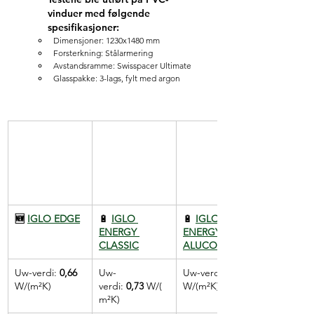
vinduer med følgende 
spesifikasjoner:
Dimensjoner: 1230x1480 mm
Forsterkning: Stålarmering
Avstandsramme: Swisspacer Ultimate
Glasspakke: 3-lags, fylt med argon
🆕 
IGLO EDGE
🔋 
IGLO 
🔋 
IGLO 
ENERGY 
ENERGY 
CLASSIC
ALUCOVER
Uw-verdi: 
0,66 
Uw-
Uw-verdi: 
W/(m²K)
verdi:
 0,73
 W/(
W/(m²K)
m²K)