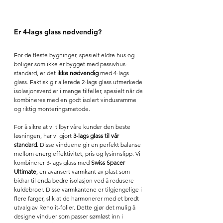
Er 4-lags glass nødvendig?
For de fleste bygninger, spesielt eldre hus og 
boliger som ikke er bygget med passivhus-
standard, er det 
ikke nødvendig 
med 4-lags 
glass. Faktisk gir allerede 2-lags glass utmerkede 
isolasjonsverdier i mange tilfeller, spesielt når de 
kombineres med en godt isolert vindusramme 
og riktig monteringsmetode.
For å sikre at vi tilbyr våre kunder den beste 
løsningen, har vi gjort 
3-lags glass til vår 
standard
. Disse vinduene gir en perfekt balanse 
mellom energieffektivitet, pris og lysinnslipp. Vi 
kombinerer 3-lags glass med 
Swiss Spacer 
Ultimate
, en avansert varmkant av plast som 
bidrar til enda bedre isolasjon ved å redusere 
kuldebroer. Disse varmkantene er tilgjengelige i 
flere farger, slik at de harmonerer med et bredt 
utvalg av Renolit-folier. Dette gjør det mulig å 
designe vinduer som passer sømløst inn i 