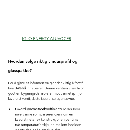
IGLO ENERGY ALUVOCER
Hvordan velge riktig vindusprofil og 
glasspakke?
For å gjøre et informert valg er det viktig å forstå 
hva 
U-verdi
 innebærer. Denne verdien viser hvor 
godt en bygningsdel isolerer mot varmetap – jo 
lavere U-verdi, desto bedre isolasjonsevne.
U-verdi (varmetapskoeffisient)
: Måler hvor 
mye varme som passerer gjennom en 
kvadratmeter av konstruksjonen per time 
når temperaturforskjellen mellom innsiden 
og utsiden er én grad Celsius.