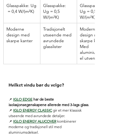
Glasspakke: Ug
Glasspakke: 
Glasspakke: 
 = 0,4 W/(m²K)
Ug = 0,5 
Ug = 0,5 
W/(m²K)
W/(m²K)
Moderne 
Tradisjonelt 
Moderne 
design med 
utseende med 
design med 
skarpe kanter
avrundede 
skarpe kanter. 
glasslister
Med 
aluminiumsdeks
el utvendig
Hvilket vindu bør du velge?
📌 
IGLO EDGE
 har de beste 
isolasjonsegenskapene allerede med 3-lags glass
.
📌 
IGLO ENERGY CLASSIC
 gir et mer klassisk 
utseende med avrundede detaljer.
📌 
IGLO ENERGY ALUCOVER
 kombinerer 
moderne og tradisjonell stil med 
aluminiumsdeksel.