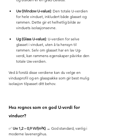
Uw (Window U-value)
: Den totale U-verdien 
for hele vinduet, inkludert både glasset og 
rammen. Dette gir et helhetlig bilde av 
vinduets isolasjonsevne.
Ug (Glass U-value)
: U-verdien for selve 
glasset i vinduet, uten å ta hensyn til 
rammen. Selv om glasset har en lav Ug-
verdi, kan rammens egenskaper påvirke den 
totale Uw-verdien.
Ved å forstå disse verdiene kan du velge en 
vindusprofil og en glasspakke som gir best mulig 
isolasjon tilpasset ditt behov.
Hva regnes som en god U-verdi for 
vinduer?
✅ 
Uw 1,2 – 0,9 W/(m²K)
 → God standard, vanlig i 
moderne lavenergihus.