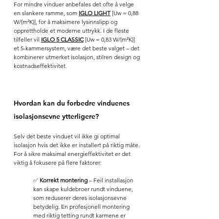
For mindre vinduer anbefales det ofte å velge 
en slankere ramme, som 
IGLO LIGHT
[Uw = 0,88 
W/(m²K)]
, for å maksimere lysinnslipp og 
opprettholde et moderne uttrykk. I de fleste 
tilfeller vil 
IGLO 5 CLASSIC
[Uw = 0,83 W/(m²K)]
et 5-kammersystem, være det beste valget – det 
kombinerer utmerket isolasjon, stilren design og 
kostnadseffektivitet.
Hvordan kan du forbedre vinduenes 
isolasjonsevne ytterligere?
Selv det beste vinduet vil ikke gi optimal 
isolasjon hvis det ikke er installert på riktig måte. 
For å sikre maksimal energieffektivitet er det 
viktig å fokusere på flere faktorer:
✅ 
Korrekt montering
 – Feil installasjon 
kan skape kuldebroer rundt vinduene, 
som reduserer deres isolasjonsevne 
betydelig. En profesjonell montering 
med riktig tetting rundt karmene er 