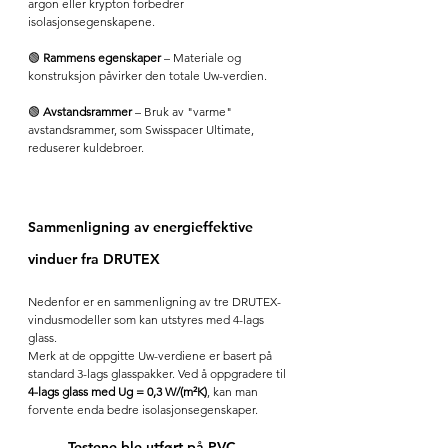
argon eller krypton forbedrer 
isolasjonsegenskapene.
🟢 
Rammens egenskaper
 – Materiale og 
konstruksjon påvirker den totale Uw-verdien.
🟢 
Avstandsrammer
 – Bruk av "varme" 
avstandsrammer, som Swisspacer Ultimate, 
reduserer kuldebroer.
Sammenligning av energieffektive 
vinduer fra DRUTEX
Nedenfor er en sammenligning av tre DRUTEX-
vindusmodeller som kan utstyres med 4-lags 
glass.
Merk at de oppgitte Uw-verdiene er basert på 
standard 3-lags glasspakker. Ved å oppgradere til 
4-lags glass med Ug = 0,3 W/(m²K)
, kan man 
forvente enda bedre isolasjonsegenskaper.
Testene ble utført på PVC-