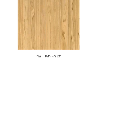
IDA – F/D-n0-XD