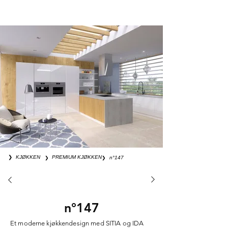
❯
KJØKKEN
❯
PREMIUM KJØKKEN
❯
n°147
n°147
Et moderne kjøkkendesign med SITIA og IDA