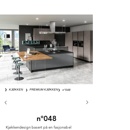
❯
KJØKKEN
❯
PREMIUM KJØKKEN
❯
n°048
n°048
Kjøkkendesign basert på en fasjonabel