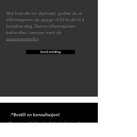
Ved å sende inn skjemaet, godtar du at
informasjonen du oppgir vil bli brukt til å
kontakte deg. Denne informasjonen
behandles i samsvar med vår
personvernpolicy
.
Send melding
📍Bestill en konsultasjon!
Vi setter av tid til hver kunde for å gi best mulig
service. Derfor anbefaler vi at du avtaler en tid for
besøk i butikken vår i Brønnøysund eller en befaring
hjemme hos deg. Ta kontakt med oss for å finne et