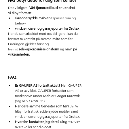
Hva betyr dette for deg som kunde?
Det viktigste: 
Vårt tjenestetilbud er uendret
.
Vi tilbyr fortsatt:
skreddersydde møbler
 (tilpasset rom og 
behov)
vinduer, dører og garasjeporter fra Drutex
Har du samarbeidet med oss tidligere, kan du 
fortsatt ta kontakt på samme måte som før. 
Endringen gjelder først og 
fremst 
selskap/organisasjonsform og navn på 
virksomheten
.
FAQ 
Er GAUPER AS fortsatt aktivt? 
Nei. GAUPER 
AS er avviklet. GAUPER fortsetter som 
merkenavn under Møbler Gregor Kurowski 
(org.nr. 933 698 521).
Har dere samme tjenester som før? 
Ja. Vi 
tilbyr fortsatt skreddersydde møbler samt 
vinduer, dører og garasjeporter fra Drutex.
Hvordan kontakter jeg dere? 
Ring +47 949 
82 095 eller send e-post 