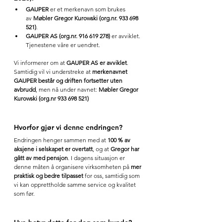
GAUPER
 er et merkenavn som brukes 
av 
Møbler Gregor Kurowski (
org.nr
. 933 698 
521)
.
GAUPER AS (
org.nr
. 916 619 278)
 er avviklet. 
Tjenestene våre er uendret.
Vi informerer om at 
GAUPER AS er avviklet
. 
Samtidig vil vi understreke at 
merkenavnet 
GAUPER består og driften fortsetter uten 
avbrudd
, men nå under navnet: 
Møbler Gregor 
Kurowski (
org.nr
 933 698 521)
Hvorfor gjør vi denne endringen?
Endringen henger sammen med at 
100 % av 
aksjene i selskapet er overtatt
, og at 
Gregor har 
gått av med pensjon
. I dagens situasjon er 
denne måten å organisere virksomheten på 
mer 
praktisk og bedre tilpasset
 for oss, samtidig som 
vi kan opprettholde samme service og kvalitet 
som før.