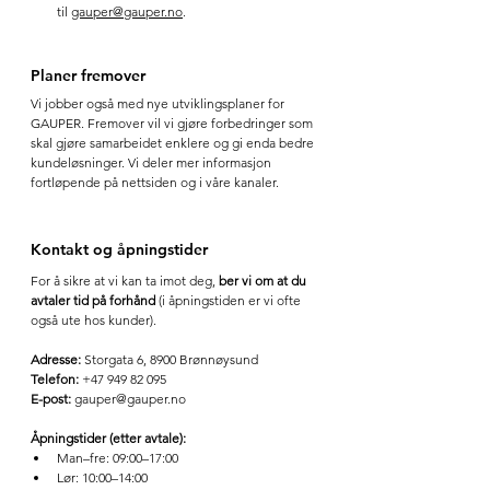
til 
gauper@gauper.no
.
Planer fremover
Vi jobber også med nye utviklingsplaner for 
GAUPER. Fremover vil vi gjøre forbedringer som 
skal gjøre samarbeidet enklere og gi enda bedre 
kundeløsninger. Vi deler mer informasjon 
fortløpende på nettsiden og i våre kanaler.
Kontakt og åpningstider
For å sikre at vi kan ta imot deg, 
ber vi om at du 
avtaler tid på forhånd
 (i åpningstiden er vi ofte 
også ute hos kunder).
Adresse:
 Storgata 6, 8900 Brønnøysund
Telefon:
 +47 949 82 095
E-post:
gauper@gauper.no
Åpningstider (etter avtale):
Man–fre: 09:00–17:00
Lør: 10:00–14:00